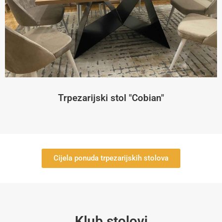
Trpezarijski stol "Cobian"
Cijela ponuda trpezarijskih stolova
Klub stolovi