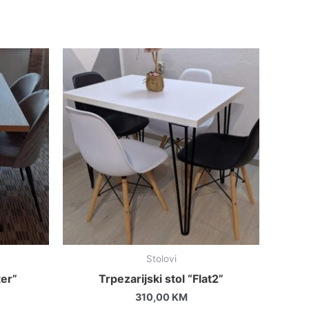
Stolovi
ter”
Trpezarijski stol “Flat2”
310,00
KM