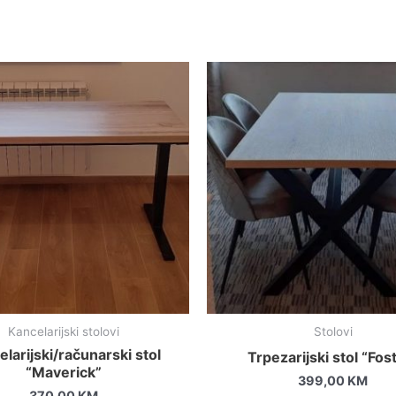
Kancelarijski stolovi
Stolovi
larijski/računarski stol
Trpezarijski stol “Fos
“Maverick”
399,00
KM
370,00
KM