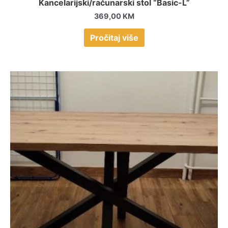
Kancelarijski/računarski stol “Basic-L”
369,00
KM
Pročitaj više