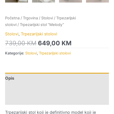
Početna
/
Trgovina
/
Stolovi
/
Trpezarijski
stolovi
/ Trpezarijski stol “Melody”
Stolovi
,
Trpezarijski stolovi
739,00
KM
649,00
KM
Kategorije:
Stolovi
,
Trpezarijski stolovi
Opis
Dodatne informacije
Recenzije (0)
Trpezarijski stol koji je definitivno model koji je